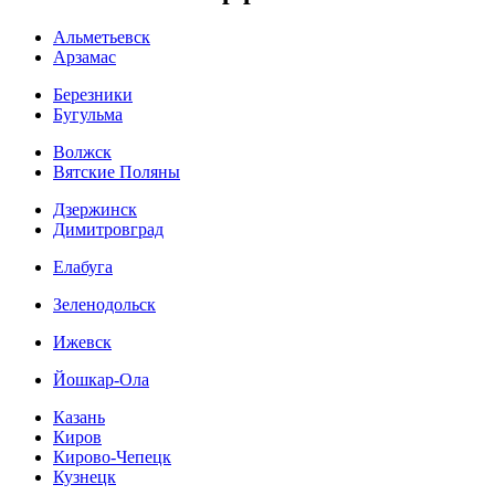
Альметьевск
Арзамас
Березники
Бугульма
Волжск
Вятские Поляны
Дзержинск
Димитровград
Елабуга
Зеленодольск
Ижевск
Йошкар-Ола
Казань
Киров
Кирово-Чепецк
Кузнецк