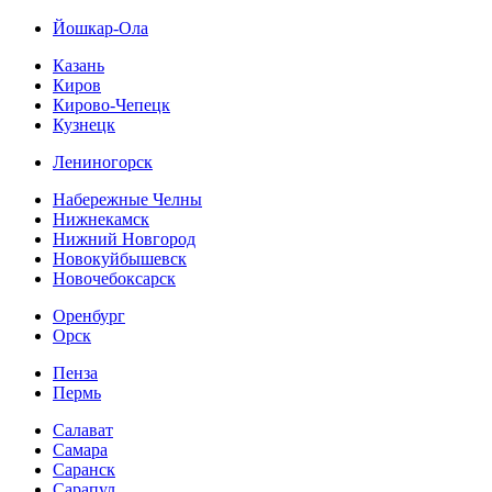
Йошкар-Ола
Казань
Киров
Кирово-Чепецк
Кузнецк
Лениногорск
Набережные Челны
Нижнекамск
Нижний Новгород
Новокуйбышевск
Новочебоксарск
Оренбург
Орск
Пенза
Пермь
Салават
Самара
Саранск
Сарапул