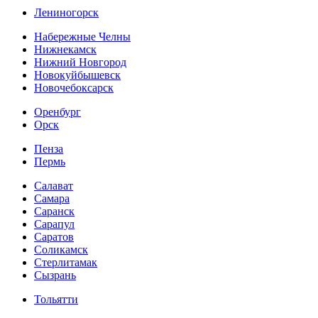
Лениногорск
Набережные Челны
Нижнекамск
Нижний Новгород
Новокуйбышевск
Новочебоксарск
Оренбург
Орск
Пенза
Пермь
Салават
Самара
Саранск
Сарапул
Саратов
Соликамск
Стерлитамак
Сызрань
Тольятти