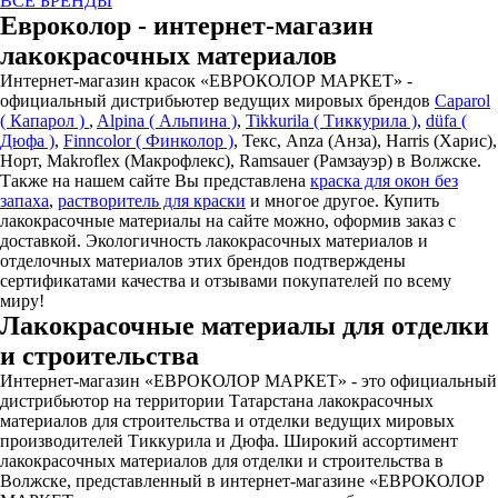
ВСЕ БРЕНДЫ
Евроколор - интернет-магазин
лакокрасочных материалов
Интернет-магазин красок «ЕВРОКОЛОР МАРКЕТ» -
официальный дистрибьютер ведущих мировых брендов
Caparol
( Капарол )
,
Alpina ( Альпина )
,
Tikkurila ( Тиккурила )
,
düfa (
Дюфа )
,
Finncolor ( Финколор )
, Текс, Anza (Анза), Harris (Харис),
Норт, Makroflex (Макрофлекс), Ramsauer (Рамзауэр) в Волжске.
Также на нашем сайте Вы представлена
краска для окон без
запаха
,
растворитель для краски
и многое другое. Купить
лакокрасочные материалы на сайте можно, оформив заказ с
доставкой. Экологичность лакокрасочных материалов и
отделочных материалов этих брендов подтверждены
сертификатами качества и отзывами покупателей по всему
миру!
Лакокрасочные материалы для отделки
и строительства
Интернет-магазин «ЕВРОКОЛОР МАРКЕТ» - это официальный
дистрибьютор на территории Татарстана лакокрасочных
материалов для строительства и отделки ведущих мировых
производителей Тиккурила и Дюфа. Широкий ассортимент
лакокрасочных материалов для отделки и строительства в
Волжске, представленный в интернет-магазине «ЕВРОКОЛОР