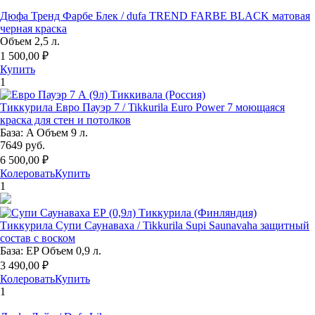
Дюфа Тренд Фарбе Блек / dufa TREND FARBE BLACK матовая
черная краска
Объем 2,5 л.
1 500,00 ₽
Купить
1
Тиккурила Евро Пауэр 7 / Tikkurila Euro Power 7 моющаяся
краска для стен и потолков
База: A Объем 9 л.
7649 руб.
6 500,00 ₽
Колеровать
Купить
1
Тиккурила Супи Саунаваха / Tikkurila Supi Saunavaha защитный
состав с воском
База: EP Объем 0,9 л.
3 490,00 ₽
Колеровать
Купить
1