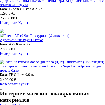
Дюфа Лайк / Dufa Like экологичная краска для детских комнат с
очисткой воздуха
База: 1 (белая) Объем 2,5 л.
1290 руб.
25 760,00 ₽
Колеровать
Купить
1
Адгезионный грунт Отекс
База: AP Объем 0,9 л.
2 990,00 ₽
Колеровать
Купить
1
Тиккурила Супи Латиаолью / Tikkurila Supi Lattiaoljy масло для
пола в бане
База: EP Объем 0,9 л.
2 490,00 ₽
Колеровать
Купить
1
Интернет-магазин лакокрасочных
материалов