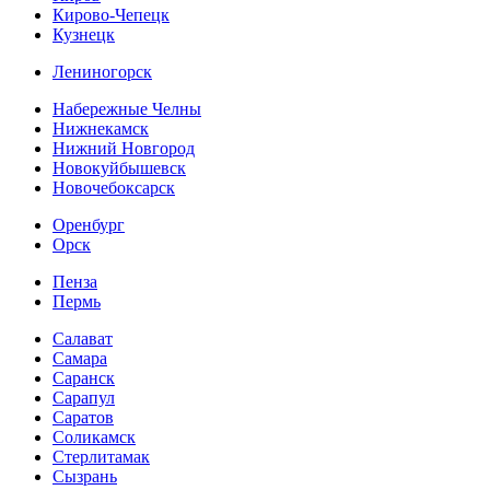
Кирово-Чепецк
Кузнецк
Лениногорск
Набережные Челны
Нижнекамск
Нижний Новгород
Новокуйбышевск
Новочебоксарск
Оренбург
Орск
Пенза
Пермь
Салават
Самара
Саранск
Сарапул
Саратов
Соликамск
Стерлитамак
Сызрань