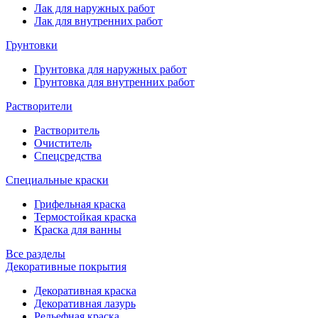
Лак для наружных работ
Лак для внутренних работ
Грунтовки
Грунтовка для наружных работ
Грунтовка для внутренних работ
Растворители
Растворитель
Очиститель
Спецсредства
Специальные краски
Грифельная краска
Термостойкая краска
Краска для ванны
Все разделы
Декоративные покрытия
Декоративная краска
Декоративная лазурь
Рельефная краска